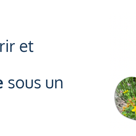
ir et
e
sous un
!